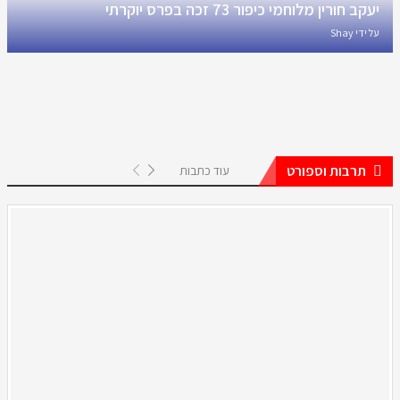
יעקב חורין מלוחמי כיפור 73 זכה בפרס יוקרתי
על ידי
Shay
תרבות וספורט
עוד כתבות