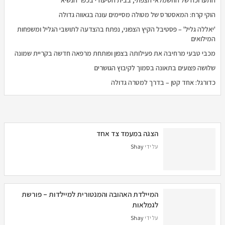
התערוכה של החשמלאי הצפתי, בבית הסיעודי בכפר הנשיא
הוקי קרח: המאסטרס של מטולה מסיימים עונה בגאווה גדולה
'יאללה גליל' – פסטיבל הקיץ הצפוני, נפתח בהצדעה לתושבי הגליל ומשפחות
המילואים
מכבי טבעי מרחיבה את פעילותה בצפון ופותחת מרפאה חדשה בקריית שמונה
שלושה פצועים בתאונה בסמוך לקיבוץ הגושרים
כדורגל: אחד קטן – בדרך למטרה גדולה
הצגה במעמד צד אחד
על ידי
Shay
המיילדת האהובה והמנטורית למיילדות – פורשת
לגמלאות
על ידי
Shay