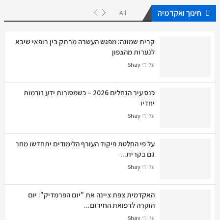
חינוך ואקדמיה
All
קרית שמונה: מפגש העשרה מרתק בין רופאי שיבא
לנערות מהצפון
על ידי
Shay
כנס עיר הנחלים 2026 – כשמסורות ידע זורמות
יחדיו
על ידי
Shay
על פי החלטת פיקוד העורף הלימודים יתחדשו מחר
גם בקרית...
על ידי
Shay
האקדמית צפת ציינה את "יום הפרמדיק": יום
הוקרה לרפואת החירום...
על ידי
Shay