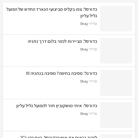
כדורסל: צפו בקליפ מביצועי הגארד החדש של הפועל
גליל עליון
על ידי
Shay
כדורסל: מביירות לכפר בלום דרך נתניה
על ידי
Shay
כדורגל: מסיבה בחיפה? מסיבה בנתניה !!!
על ידי
Shay
כדורסל: איתי מושקוביץ חזר להפועל גליל עליון
על ידי
Shay
לזכור בנועם את איש הכדורסל, נעם כהן ז"ל