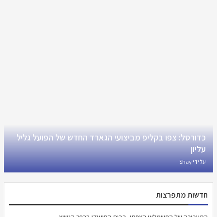
כדורסל: צפו בקליפ מביצועי הגארד החדש של הפועל גליל
עליון
על ידי
Shay
חדשות מתפרצות